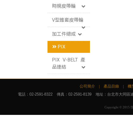
時規皮帶輪
V型錐套皮帶輪
加工件總成
PIX
PIX V-BELT 產
品連結
公司簡介
|
產品目錄
|
機
電話：
02-2591-8322
傳真：02-2591-8139
地址：台北市大同區迪化
Copyright © 2015