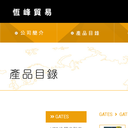
GATES
GA
GATES