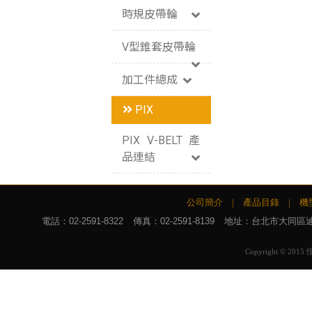
時規皮帶輪
V型錐套皮帶輪
加工件總成
PIX
PIX V-BELT 產
品連結
公司簡介
|
產品目錄
|
機
電話：
02-2591-8322
傳真：02-2591-8139
地址：台北市大同區迪化
Copyright © 2015