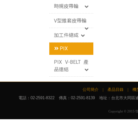
時規皮帶輪
V型錐套皮帶輪
加工件總成
PIX
PIX V-BELT 產
品連結
公司簡介
|
產品目錄
|
機
電話：
02-2591-8322
傳真：02-2591-8139
地址：台北市大同區迪化
Copyright © 2015