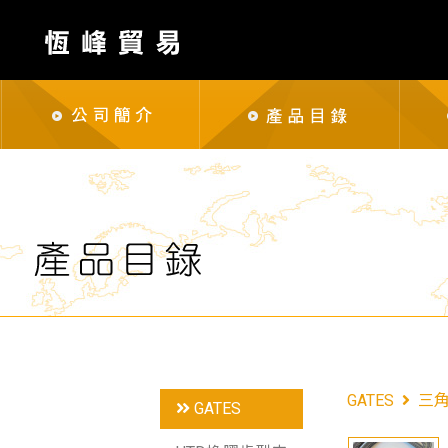
GATES
三
GATES