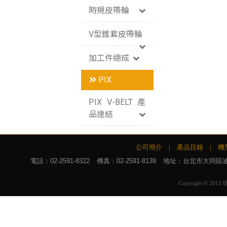
時規皮帶輪
V型錐套皮帶輪
加工件總成
PIX
PIX V-BELT 產
品連結
公司簡介
|
產品目錄
|
機
電話：
02-2591-8322
傳真：02-2591-8139
地址：台北市大同區迪化
Copyright © 2015