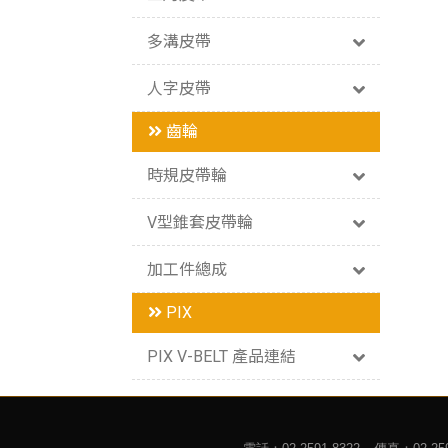
多溝皮帶
人字皮帶
齒輪
時規皮帶輪
V型錐套皮帶輪
加工件總成
PIX
PIX V-BELT 產品連結