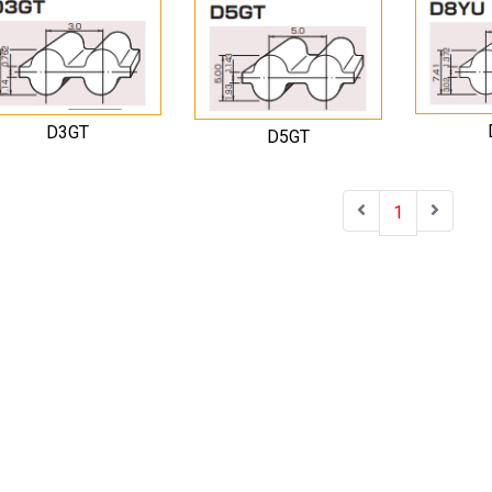
D3GT
D5GT
1