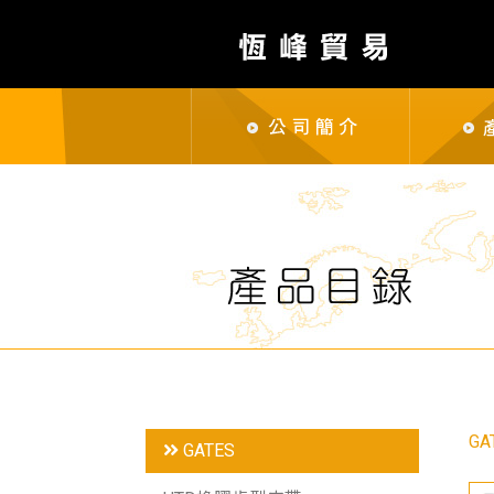
GA
GATES